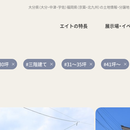
大分県（大分・中津・宇佐）福岡県（京築・北九州）の土地情報・分譲
エイトの特長
展示場・イ
30坪
#三階建て
#31～35坪
#41坪～