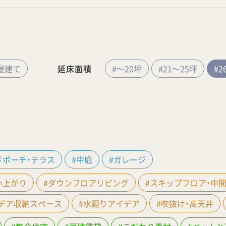
屋建て
延床面積
#～20坪
#21～25坪
#2
ドポーチ・テラス
#中庭
#ガレージ
小上がり
#ダウンフロアリビング
#スキップフロア・中
イデア収納スペース
#水廻りアイデア
#吹抜け・高天井