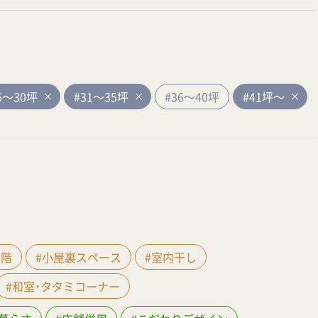
6～30坪
#31～35坪
#36～40坪
#41坪～
間階
#小屋裏スペース
#室内干し
#和室・タタミコーナー