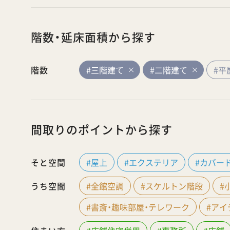
階数・延床面積から探す
階数
#三階建て
#二階建て
#平
間取りのポイントから探す
そと空間
#屋上
#エクステリア
#カバー
うち空間
#全館空調
#スケルトン階段
#
#書斎・趣味部屋・テレワーク
#ア