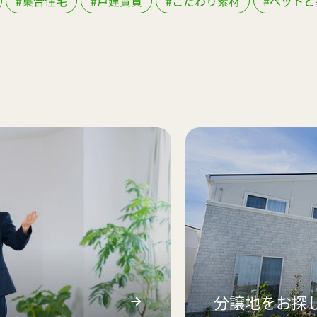
#集合住宅
#戸建賃貸
#こだわり素材
#ペットと
分譲地をお探