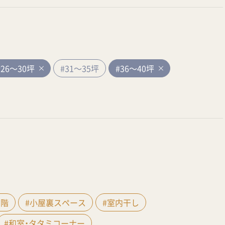
#26～30坪
#31～35坪
#36～40坪
間階
#小屋裏スペース
#室内干し
#和室・タタミコーナー