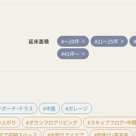
延床面積
#～20坪
#21～25坪
#41坪～
ドポーチ・テラス
#中庭
#ガレージ
小上がり
#ダウンフロアリビング
#スキップフロア・中
イデア収納スペース
#水廻りアイデア
#吹抜け・高天井