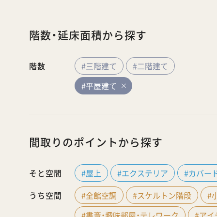
階数・延床面積から探す
階数
#三階建て
#二階建て
#平屋建て
間取りのポイントから探す
そと空間
#屋上
#エクステリア
#カバー
うち空間
#全館空調
#スケルトン階段
#
#書斎・趣味部屋・テレワーク
#ア