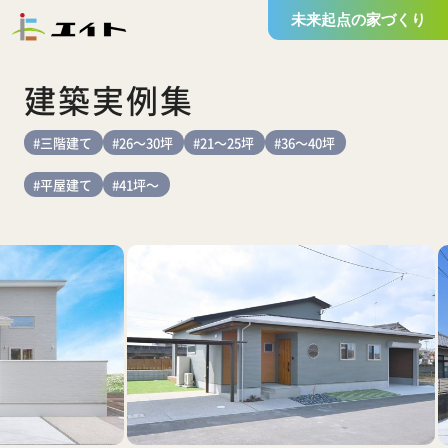
未来起点の家づくり
建築実例集
#三階建て
#26～30坪
#21～25坪
#36～40坪
#平屋建て
#41坪～