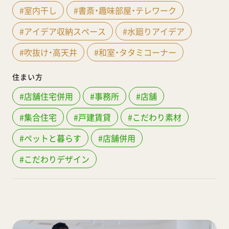
#室内干し
#書斎・趣味部屋・テレワーク
#アイデア収納スペース
#水廻りアイデア
#吹抜け・高天井
#和室・タタミコーナー
住まい方
#店舗住宅併用
#事務所
#店舗
#集合住宅
#戸建賃貸
#こだわり素材
#ペットと暮らす
#店舗併用
#こだわりデザイン