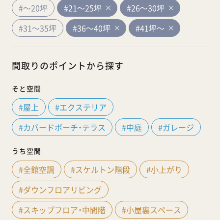
#～20坪
#21～25坪
#26～30坪
#31～35坪
#36～40坪
#41坪～
間取りのポイントから探す
そと空間
#屋上
#エクステリア
#カバードポーチ・テラス
#中庭
#ガレージ
うち空間
#全館空調
#スケルトン階段
#小上がり
#ダウンフロアリビング
#スキップフロア・中間階
#小屋裏スペース