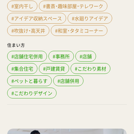
#室内干し
#書斎・趣味部屋・テレワーク
#アイデア収納スペース
#水廻りアイデア
#吹抜け・高天井
#和室・タタミコーナー
住まい方
#店舗住宅併用
#事務所
#店舗
#集合住宅
#戸建賃貸
#こだわり素材
#ペットと暮らす
#店舗併用
#こだわりデザイン