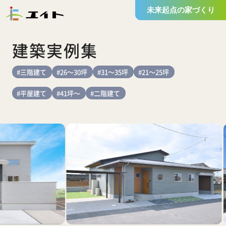
未来起点の家づくり
建築実例集
#三階建て
#26～30坪
#31～35坪
#21～25坪
#平屋建て
#41坪～
#二階建て