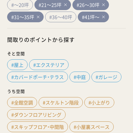
#～20坪
#21～25坪
#26～30坪
#31～35坪
#36～40坪
#41坪～
間取りのポイントから探す
そと空間
#屋上
#エクステリア
#カバードポーチ・テラス
#中庭
#ガレージ
うち空間
#全館空調
#スケルトン階段
#小上がり
#ダウンフロアリビング
#スキップフロア・中間階
#小屋裏スペース