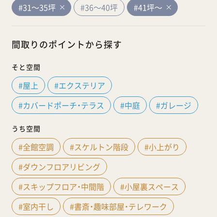
#31～35坪
#36～40坪
#41坪～
間取りのポイントから探す
そと空間
#屋上
#エクステリア
#カバードポーチ・テラス
#中庭
#ガレージ
うち空間
#全館空調
#スケルトン階段
#小上がり
#ダウンフロアリビング
#スキップフロア・中間階
#小屋裏スペース
#室内干し
#書斎・趣味部屋・テレワーク