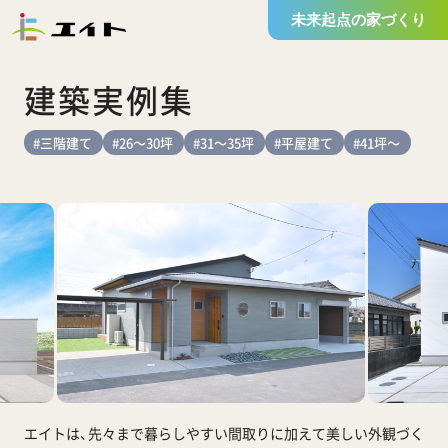
未来起点の家づくり
建築実例集
#三階建て
#26～30坪
#31～35坪
#平屋建て
#41坪～
エイトは、先々まで暮らしやすい間取りに加えて
美しい外観づく