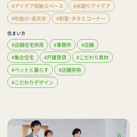
#アイデア収納スペース
#水廻りアイデア
#吹抜け・高天井
#和室・タタミコーナー
住まい方
#店舗住宅併用
#事務所
#店舗
#集合住宅
#戸建賃貸
#こだわり素材
#ペットと暮らす
#店舗併用
#こだわりデザイン