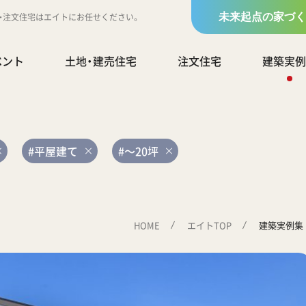
地・注文住宅はエイトにお任せください。
未来起点の家づく
ベント
土地・建売住宅
注文住宅
建築実例
#平屋建て
#～20坪
HOME
エイトTOP
建築実例集