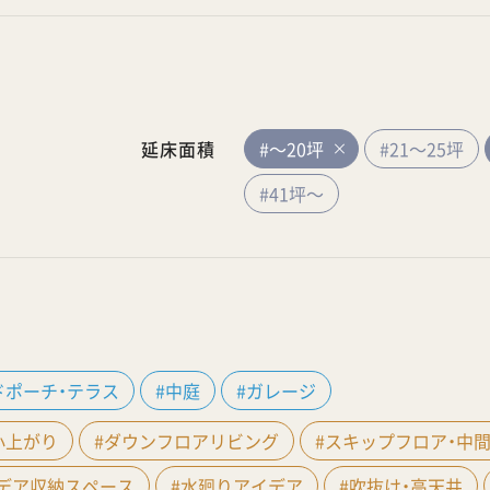
延床面積
#～20坪
#21～25坪
#41坪～
ドポーチ・テラス
#中庭
#ガレージ
小上がり
#ダウンフロアリビング
#スキップフロア・中
イデア収納スペース
#水廻りアイデア
#吹抜け・高天井