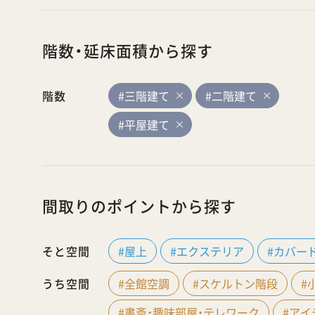
階数・延床面積から探す
階数
#三階建て
#二階建て
#平屋建て
間取りのポイントから探す
そと空間
#屋上
#エクステリア
#カバー
うち空間
#全館空調
#スケルトン階段
#
#書斎・趣味部屋・テレワーク
#ア