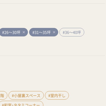
#26～30坪
#31～35坪
#36～40坪
間階
#小屋裏スペース
#室内干し
#和室・タタミコーナー