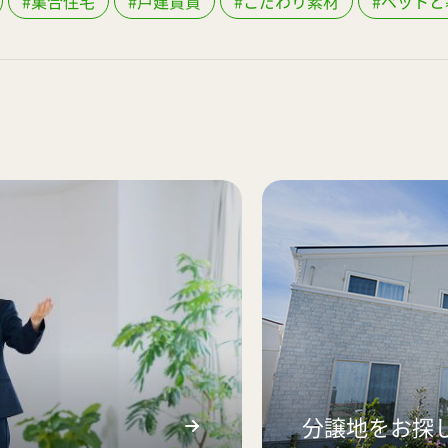
#集合住宅
#戸建賃貸
#こだわり素材
#ペットと
分譲地をお探