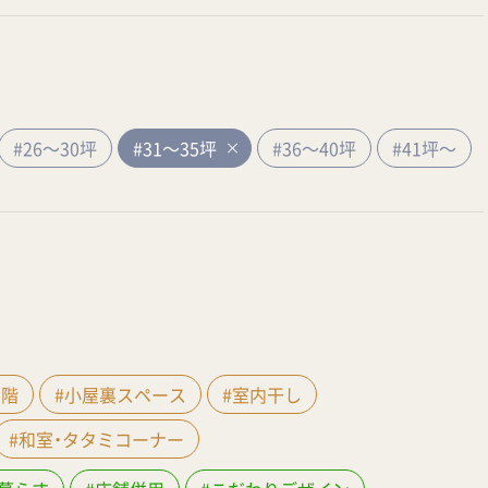
#26～30坪
#31～35坪
#36～40坪
#41坪～
間階
#小屋裏スペース
#室内干し
#和室・タタミコーナー