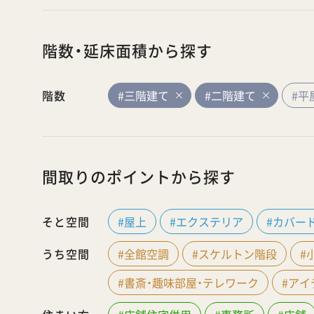
階数・延床面積から探す
階数
#三階建て
#二階建て
#平
間取りのポイントから探す
そと空間
#屋上
#エクステリア
#カバー
うち空間
#全館空調
#スケルトン階段
#
#書斎・趣味部屋・テレワーク
#ア