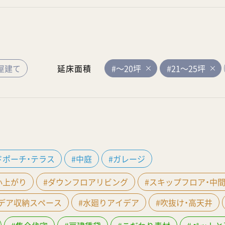
屋建て
延床面積
#～20坪
#21～25坪
ドポーチ・テラス
#中庭
#ガレージ
小上がり
#ダウンフロアリビング
#スキップフロア・中
イデア収納スペース
#水廻りアイデア
#吹抜け・高天井