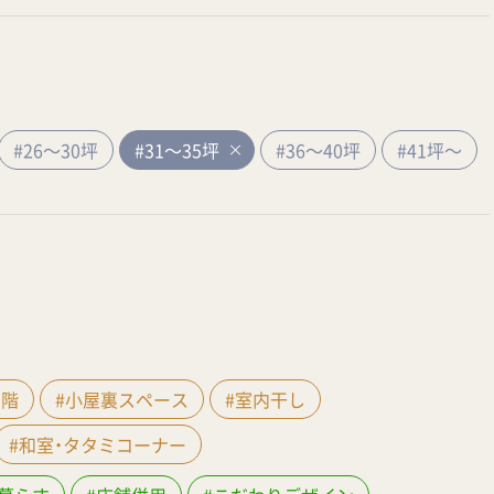
#26～30坪
#31～35坪
#36～40坪
#41坪～
間階
#小屋裏スペース
#室内干し
#和室・タタミコーナー