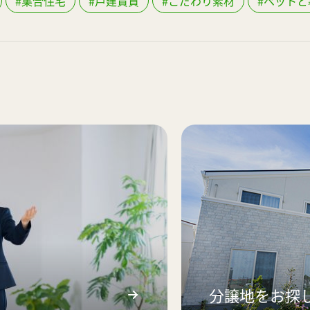
#集合住宅
#戸建賃貸
#こだわり素材
#ペットと
分譲地をお探