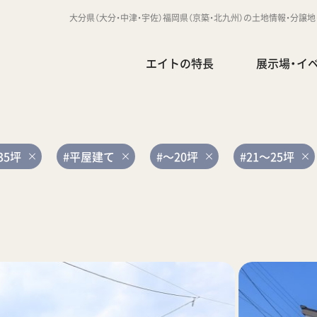
大分県（大分・中津・宇佐）福岡県（京築・北九州）の土地情報・分譲
エイトの特長
展示場・イ
35坪
#平屋建て
#～20坪
#21～25坪