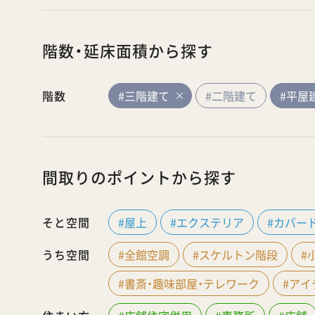
階数・延床面積から探す
階数
#三階建て
#二階建て
#平屋
間取りのポイントから探す
そと空間
#屋上
#エクステリア
#カバー
うち空間
#全館空調
#スケルトン階段
#
#書斎・趣味部屋・テレワーク
#ア