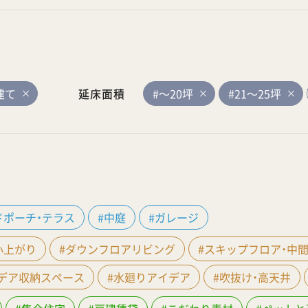
建て
延床面積
#～20坪
#21～25坪
ドポーチ・テラス
#中庭
#ガレージ
小上がり
#ダウンフロアリビング
#スキップフロア・中
イデア収納スペース
#水廻りアイデア
#吹抜け・高天井