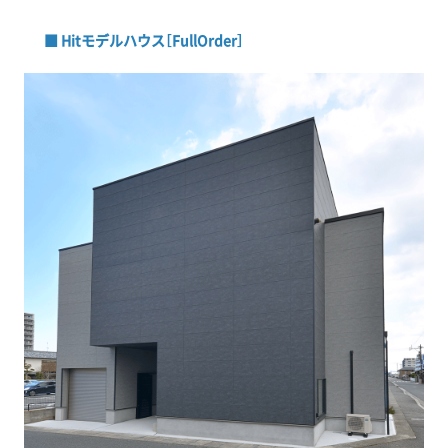
■ Hitモデルハウス［FullOrder］