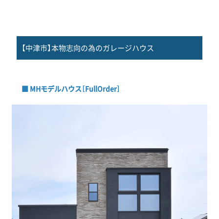
【中津市】本物志向の為のガレージハウス
■ MHモデルハウス［FullOrder］