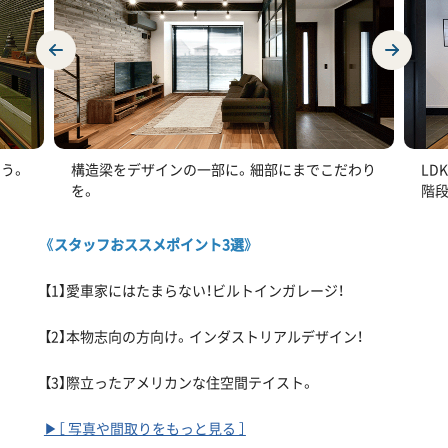
う。
構造梁をデザインの一部に。細部にまでこだわり
LD
を。
階
《スタッフおススメポイント3選》
【1】愛車家にはたまらない！ビルトインガレージ！
【2】本物志向の方向け。インダストリアルデザイン！
【3】際立ったアメリカンな住空間テイスト。
▶［ 写真や間取りをもっと見る ］