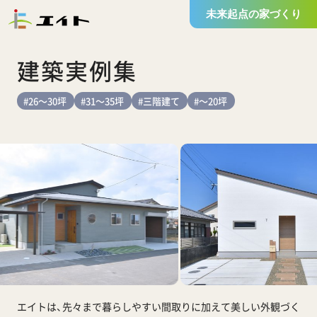
未来起点の家づくり
建築実例集
#26～30坪
#31～35坪
#三階建て
#～20坪
エイトは、先々まで暮らしやすい間取りに加えて
美しい外観づく