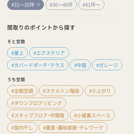
#31～35坪
#36～40坪
#41坪～
間取りのポイントから探す
そと空間
#屋上
#エクステリア
#カバードポーチ・テラス
#中庭
#ガレージ
うち空間
#全館空調
#スケルトン階段
#小上がり
#ダウンフロアリビング
#スキップフロア・中間階
#小屋裏スペース
#室内干し
#書斎・趣味部屋・テレワーク