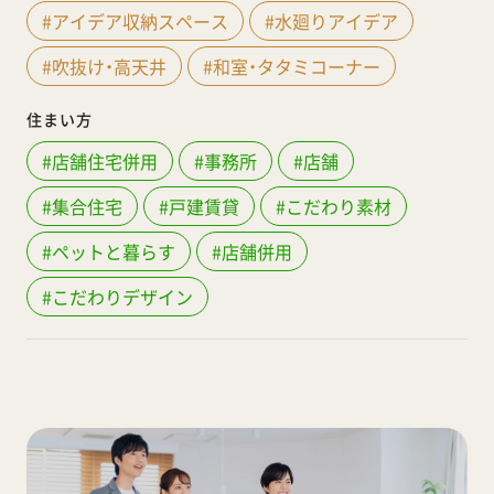
#アイデア収納スペース
#水廻りアイデア
#吹抜け・高天井
#和室・タタミコーナー
住まい方
#店舗住宅併用
#事務所
#店舗
#集合住宅
#戸建賃貸
#こだわり素材
#ペットと暮らす
#店舗併用
#こだわりデザイン