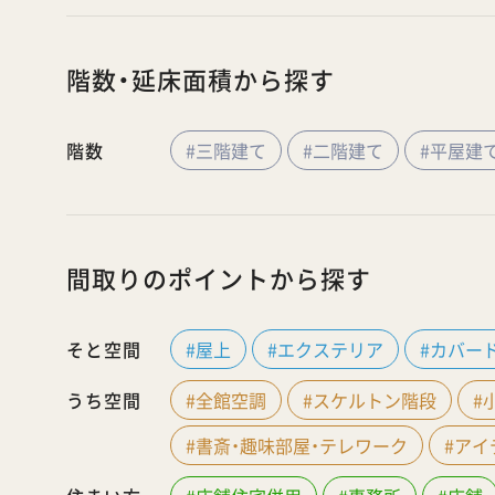
階数・延床面積から探す
階数
#三階建て
#二階建て
#平屋建
間取りのポイントから探す
そと空間
#屋上
#エクステリア
#カバー
うち空間
#全館空調
#スケルトン階段
#
#書斎・趣味部屋・テレワーク
#ア