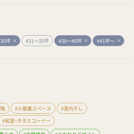
～30坪
#31～35坪
#36～40坪
#41坪～
間階
#小屋裏スペース
#室内干し
#和室・タタミコーナー