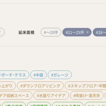
て
延床面積
#～20坪
#21～25坪
#26
ドポーチ・テラス
#中庭
#ガレージ
小上がり
#ダウンフロアリビング
#スキップフロア・中
イデア収納スペース
#水廻りアイデア
#吹抜け・高天井