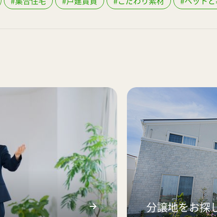
#集合住宅
#戸建賃貸
#こだわり素材
#ペットと
分譲地をお探