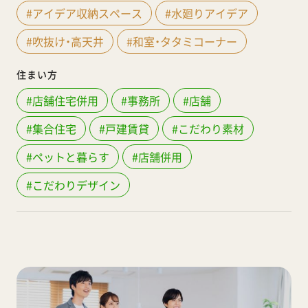
#アイデア収納スペース
#水廻りアイデア
#吹抜け・高天井
#和室・タタミコーナー
住まい方
#店舗住宅併用
#事務所
#店舗
#集合住宅
#戸建賃貸
#こだわり素材
#ペットと暮らす
#店舗併用
#こだわりデザイン