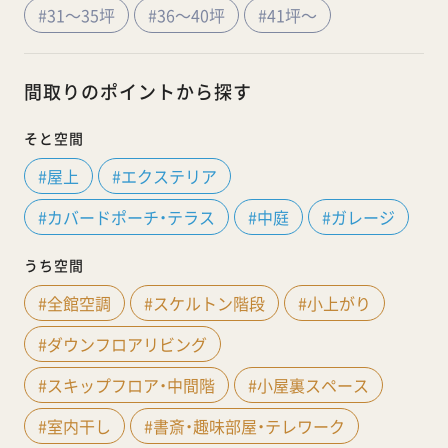
#31～35坪
#36～40坪
#41坪～
間取りのポイントから探す
そと空間
#屋上
#エクステリア
#カバードポーチ・テラス
#中庭
#ガレージ
うち空間
#全館空調
#スケルトン階段
#小上がり
#ダウンフロアリビング
#スキップフロア・中間階
#小屋裏スペース
#室内干し
#書斎・趣味部屋・テレワーク