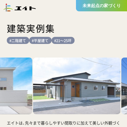
未来起点の家づくり
建築実例集
#二階建て
#平屋建て
#21～25坪
エイトは、先々まで暮らしやすい間取りに加えて
美しい外観づく