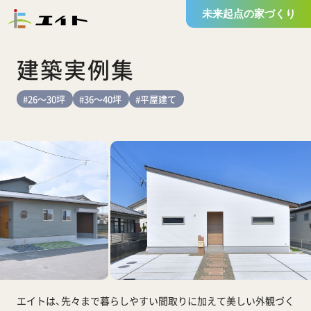
未来起点の家づくり
建築実例集
#26～30坪
#36～40坪
#平屋建て
エイトは、先々まで暮らしやすい間取りに加えて
美しい外観づく