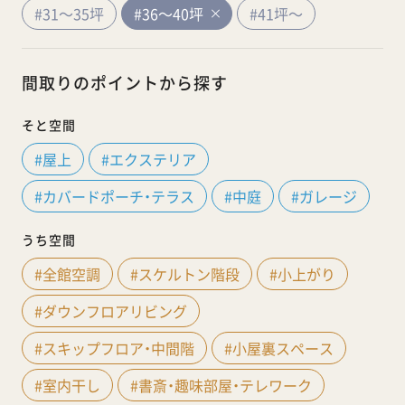
#31～35坪
#36～40坪
#41坪～
間取りのポイントから探す
そと空間
#屋上
#エクステリア
#カバードポーチ・テラス
#中庭
#ガレージ
うち空間
#全館空調
#スケルトン階段
#小上がり
#ダウンフロアリビング
#スキップフロア・中間階
#小屋裏スペース
#室内干し
#書斎・趣味部屋・テレワーク