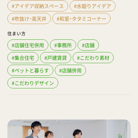
#アイデア収納スペース
#水廻りアイデア
#吹抜け・高天井
#和室・タタミコーナー
住まい方
#店舗住宅併用
#事務所
#店舗
#集合住宅
#戸建賃貸
#こだわり素材
#ペットと暮らす
#店舗併用
#こだわりデザイン