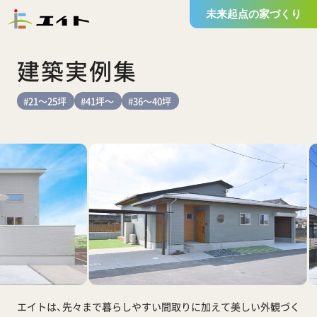
未来起点の家づくり
建築実例集
#21～25坪
#41坪～
#36～40坪
エイトは、先々まで暮らしやすい間取りに加えて
美しい外観づく