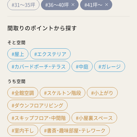
#31～35坪
#36～40坪
#41坪～
間取りのポイントから探す
そと空間
#屋上
#エクステリア
#カバードポーチ・テラス
#中庭
#ガレージ
うち空間
#全館空調
#スケルトン階段
#小上がり
#ダウンフロアリビング
#スキップフロア・中間階
#小屋裏スペース
#室内干し
#書斎・趣味部屋・テレワーク