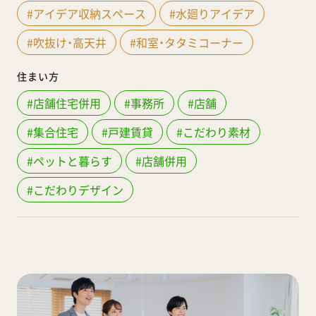
#アイデア収納スペース
#水廻りアイデア
#吹抜け・高天井
#和室・タタミコーナー
住まい方
#店舗住宅併用
#事務所
#店舗
#集合住宅
#戸建賃貸
#こだわり素材
#ペットと暮らす
#店舗併用
#こだわりデザイン