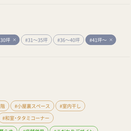
～30坪
#31～35坪
#36～40坪
#41坪～
間階
#小屋裏スペース
#室内干し
#和室・タタミコーナー