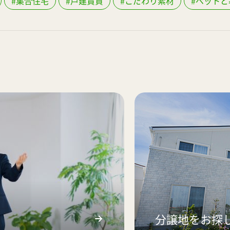
#集合住宅
#戸建賃貸
#こだわり素材
#ペットと
分譲地をお探