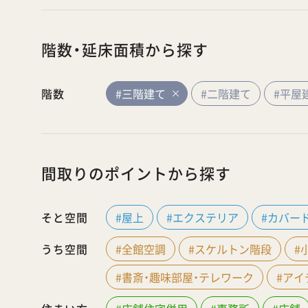
階数・延床面積から探す
階数
#三階建て
#二階建て
#平屋
間取りのポイントから探す
そと空間
#屋上
#エクステリア
#カバー
うち空間
#全館空調
#スケルトン階段
#
#書斎・趣味部屋・テレワーク
#ア