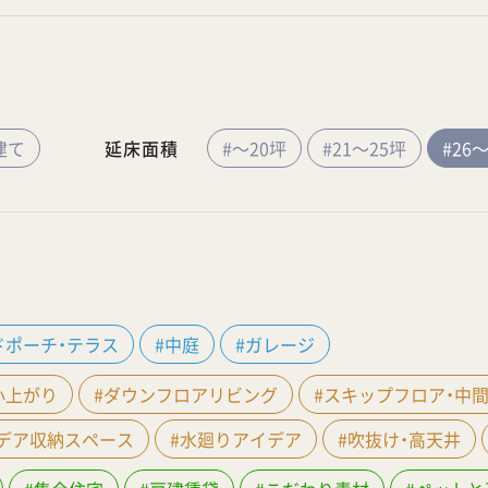
建て
延床面積
#～20坪
#21～25坪
#26
ドポーチ・テラス
#中庭
#ガレージ
小上がり
#ダウンフロアリビング
#スキップフロア・中
イデア収納スペース
#水廻りアイデア
#吹抜け・高天井