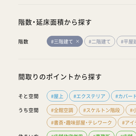
階数・延床面積から探す
階数
#三階建て
#二階建て
#平屋
間取りのポイントから探す
そと空間
#屋上
#エクステリア
#カバー
うち空間
#全館空調
#スケルトン階段
#
#書斎・趣味部屋・テレワーク
#ア