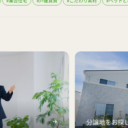
#集合住宅
#戸建賃貸
#こだわり素材
#ペットと
分譲地をお探