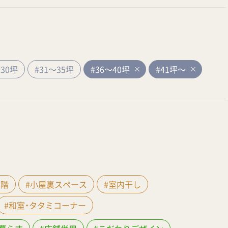
～30坪
#31～35坪
#36～40坪
#41坪～
間階
#小屋裏スペース
#室内干し
#和室・タタミコーナー