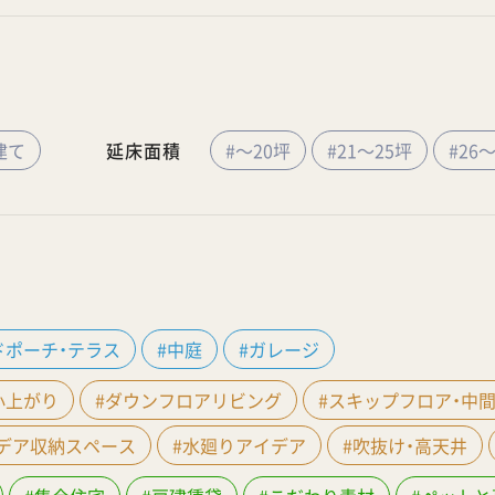
建て
延床面積
#～20坪
#21～25坪
#26
ドポーチ・テラス
#中庭
#ガレージ
小上がり
#ダウンフロアリビング
#スキップフロア・中
イデア収納スペース
#水廻りアイデア
#吹抜け・高天井