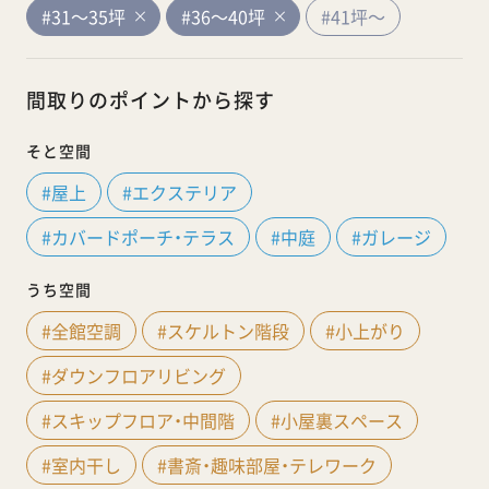
#31～35坪
#36～40坪
#41坪～
間取りのポイントから探す
そと空間
#屋上
#エクステリア
#カバードポーチ・テラス
#中庭
#ガレージ
うち空間
#全館空調
#スケルトン階段
#小上がり
#ダウンフロアリビング
#スキップフロア・中間階
#小屋裏スペース
#室内干し
#書斎・趣味部屋・テレワーク