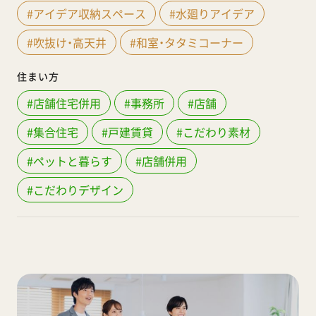
#アイデア収納スペース
#水廻りアイデア
#吹抜け・高天井
#和室・タタミコーナー
住まい方
#店舗住宅併用
#事務所
#店舗
#集合住宅
#戸建賃貸
#こだわり素材
#ペットと暮らす
#店舗併用
#こだわりデザイン