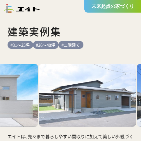
未来起点の家づくり
建築実例集
#31～35坪
#36～40坪
#二階建て
エイトは、先々まで暮らしやすい間取りに加えて
美しい外観づく