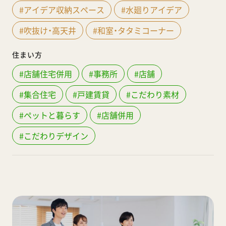
#アイデア収納スペース
#水廻りアイデア
#吹抜け・高天井
#和室・タタミコーナー
住まい方
#店舗住宅併用
#事務所
#店舗
#集合住宅
#戸建賃貸
#こだわり素材
#ペットと暮らす
#店舗併用
#こだわりデザイン