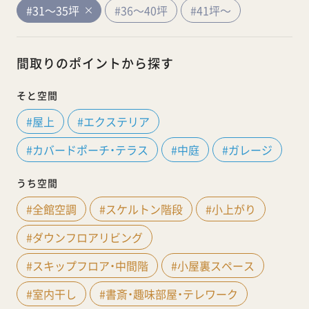
#31～35坪
#36～40坪
#41坪～
間取りのポイントから探す
そと空間
#屋上
#エクステリア
#カバードポーチ・テラス
#中庭
#ガレージ
うち空間
#全館空調
#スケルトン階段
#小上がり
#ダウンフロアリビング
#スキップフロア・中間階
#小屋裏スペース
#室内干し
#書斎・趣味部屋・テレワーク