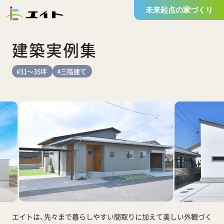
未来起点の家づくり
建築実例集
#31～35坪
#三階建て
エイトは、先々まで暮らしやすい間取りに加えて
美しい外観づく