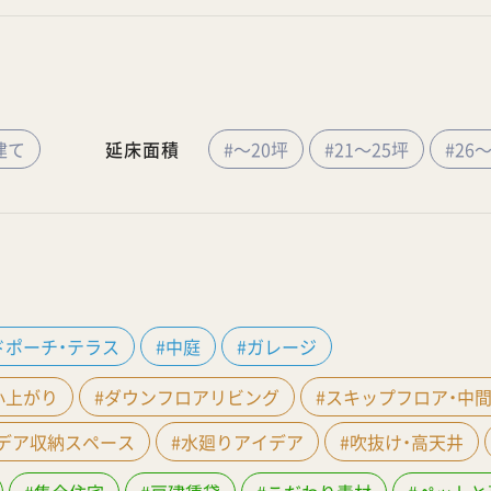
建て
延床面積
#～20坪
#21～25坪
#26
ドポーチ・テラス
#中庭
#ガレージ
小上がり
#ダウンフロアリビング
#スキップフロア・中
イデア収納スペース
#水廻りアイデア
#吹抜け・高天井