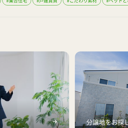
#集合住宅
#戸建賃貸
#こだわり素材
#ペットと
分譲地をお探