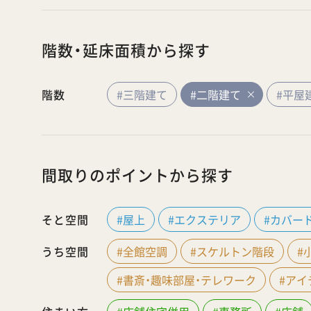
階数・延床面積から探す
階数
#三階建て
#二階建て
#平屋
間取りのポイントから探す
そと空間
#屋上
#エクステリア
#カバー
うち空間
#全館空調
#スケルトン階段
#
#書斎・趣味部屋・テレワーク
#ア