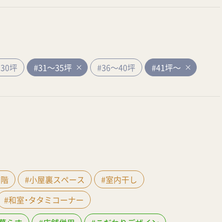
～30坪
#31～35坪
#36～40坪
#41坪～
間階
#小屋裏スペース
#室内干し
#和室・タタミコーナー